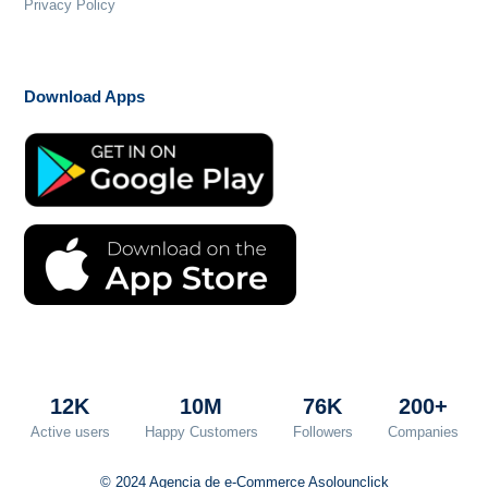
Privacy Policy
Download Apps
12
K
10
M
76
K
200
+
Active users
Happy Customers
Followers
Companies
© 2024 Agencia de e-Commerce Asolounclick