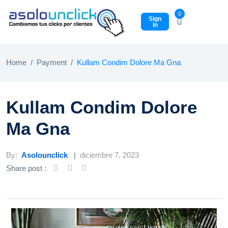
0
Sign
In
Home
Payment
Kullam Condim Dolore Ma Gna
Kullam Condim Dolore
Ma Gna
By:
Asolounclick
diciembre 7, 2023
Share post :