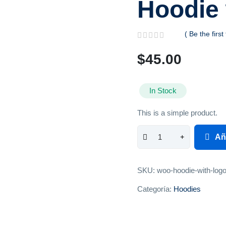
Hoodie 
( Be the first
V
a
$
45.00
l
o
r
a
In Stock
d
o
This is a simple product.
c
o
n
Añ
0
d
e
5
SKU:
woo-hoodie-with-log
Categoría:
Hoodies