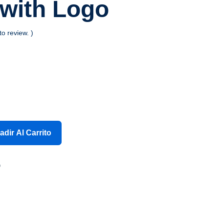
with Logo
 to review. )
adir Al Carrito
o